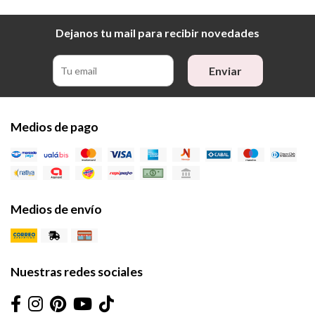
Dejanos tu mail para recibir novedades
Enviar
Medios de pago
Medios de envío
Nuestras redes sociales