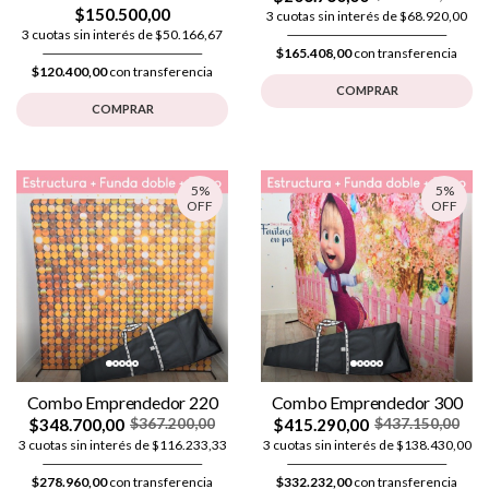
$150.500,00
3 cuotas sin interés de $68.920,00
3 cuotas sin interés de $50.166,67
$165.408,00
con transferencia
$120.400,00
con transferencia
COMPRAR
COMPRAR
5%
5%
OFF
OFF
Combo Emprendedor 220
Combo Emprendedor 300
$348.700,00
$415.290,00
$367.200,00
$437.150,00
3 cuotas sin interés de $116.233,33
3 cuotas sin interés de $138.430,00
$278.960,00
con transferencia
$332.232,00
con transferencia