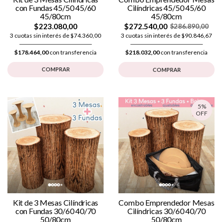
con Fundas 45/50 45/60
Cilíndricas 45/50 45/60
45/80cm
45/80cm
$223.080,00
$272.540,00
$286.890,00
3 cuotas sin interés de $74.360,00
3 cuotas sin interés de $90.846,67
$178.464,00
con transferencia
$218.032,00
con transferencia
COMPRAR
COMPRAR
5%
OFF
Kit de 3 Mesas Cilíndricas
Combo Emprendedor Mesas
con Fundas 30/60 40/70
Cilíndricas 30/60 40/70
50/80cm
50/80cm