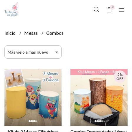
0
Inicio
Mesas
Combos
5%
OFF
Kit de 3 Mesas Cilíndricas
Combo Emprendedor Mesas